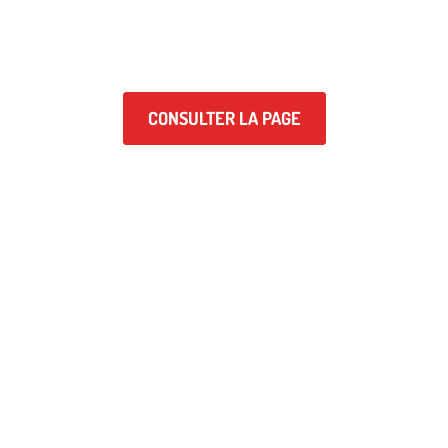
UCOUZÉ EN UN COUP D'
ivités sportives proposées par notre association et rejoignez-nous
préféré dans une ambiance conviviale et dynamique.
CONSULTER LA PAGE