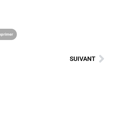
mprimer
SUIVANT
TING CLUB