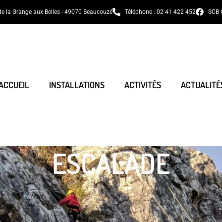
de la Grange aux Belles - 49070 Beaucouzé
Téléphone : 02 41 422 452
SCB 
ACCUEIL
INSTALLATIONS
ACTIVITÉS
ACTUALITÉ
ESCALADE