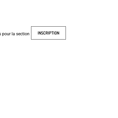
INSCRIPTION
s pour la section
X SOCIAUX - SCB ESCALADE
elle du SCB Escalade en visitant le site
es réseaux sociaux ci-dessous.