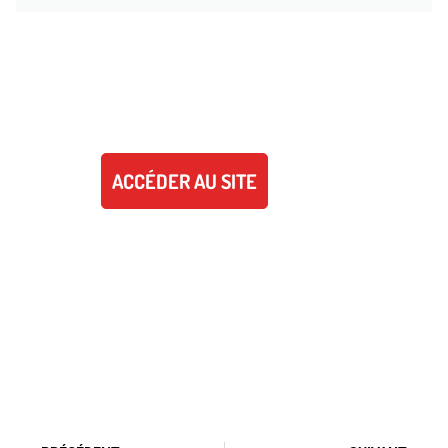
SITE ET RÉSEAUX SOCIAUX - SCB
GYMNASTIQUE
Ne manquez aucune nouvelle du SCB Gymnastique
en visitant le site internet ou les réseaux sociaux ci-
dessous.
ACCÉDER AU SITE